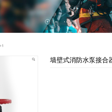
QB100-1
-1
墙壁式消防水泵接合器S